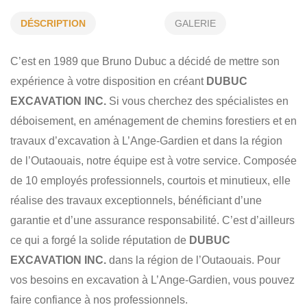
EXCAVATION GÉNÉRALE
CHEMINS FORESTIERS
DÉSCRIPTION
GALERIE
CREUSAGE DE CAVE
MINI-EXCAVATION
C’est en 1989 que Bruno Dubuc a décidé de mettre son
FOSSE SEPTIQUE
DÉBOISEMENT
RÉSIDENTIEL
expérience à votre disposition en créant
DUBUC
EXCAVATION INC.
Si vous cherchez des spécialistes en
COMMERCIAL
déboisement, en aménagement de chemins forestiers et en
travaux d’excavation à L’Ange-Gardien et dans la région
de l’Outaouais, notre équipe est à votre service. Composée
de 10 employés professionnels, courtois et minutieux, elle
réalise des travaux exceptionnels, bénéficiant d’une
garantie et d’une assurance responsabilité. C’est d’ailleurs
ce qui a forgé la solide réputation de
DUBUC
EXCAVATION INC.
dans la région de l’Outaouais. Pour
vos besoins en excavation à L’Ange-Gardien, vous pouvez
faire confiance à nos professionnels.