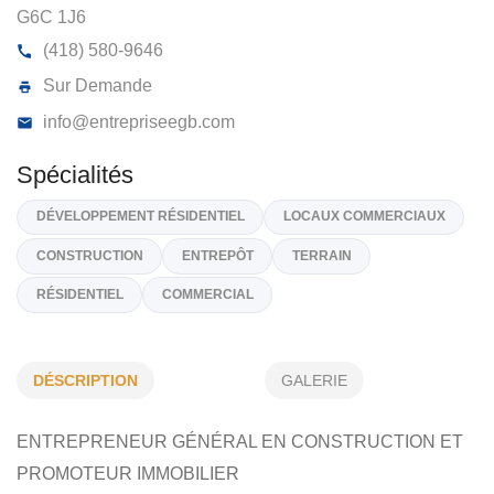
ENTREPRISE GYNO BOIVIN INC
613, Rte Du Président-Kennedy, Local 8, Pintendre
G6C 1J6
(418) 580-9646
Sur Demande
info@entrepriseegb.com
Spécialités
DÉSCRIPTION
GALERIE
DÉVELOPPEMENT RÉSIDENTIEL
LOCAUX COMMERCIAUX
ENTREPRENEUR GÉNÉRAL EN CONSTRUCTION ET
CONSTRUCTION
ENTREPÔT
TERRAIN
PROMOTEUR IMMOBILIER
RÉSIDENTIEL
COMMERCIAL