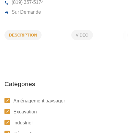
ENTREPRISES GUY ANGERS (1990)
DÉSCRIPTION
VIDÉO
184, Quesnel, Victoriaville, (Qc)
G6S 0A6
(819) 357-5174
Sur Demande
Catégories
Aménagement paysager
Excavation
Industriel