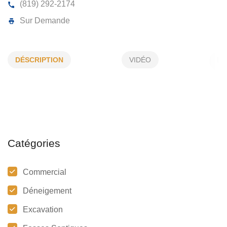
ENTREPRISES JACQUES BEAUDET
DÉSCRIPTION
VIDÉO
845, Principale, Parisville, (Qc)
G0S 1X0
(819) 292-2174
Sur Demande
Catégories
Commercial
Déneigement
Excavation