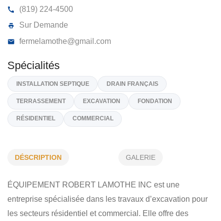
ÉQUIPEMENT ROBERT LAMOTHE IN
925, 8E Rang, Saint-Wenceslas
G0Z 1J0
(819) 224-4500
Sur Demande
fermelamothe@gmail.com
Spécialités
DÉSCRIPTION
GALERIE
INSTALLATION SEPTIQUE
DRAIN FRANÇAIS
ÉQUIPEMENT ROBERT LAMOTHE INC est une
TERRASSEMENT
EXCAVATION
FONDATION
entreprise spécialisée dans les travaux d’excavation pour
RÉSIDENTIEL
COMMERCIAL
les secteurs résidentiel et commercial. Elle offre des