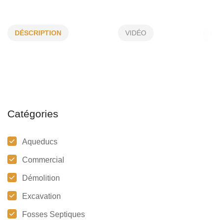
EXCAVATION DANY ALLARD INC
DÉSCRIPTION
VIDÉO
1062, 3e Rang O, Ste-Cécile-de-Milton, (Qc)
J0E 2C
(450) 223-4202
Catégories
Aqueducs
Commercial
Démolition
Excavation
Fosses Septiques