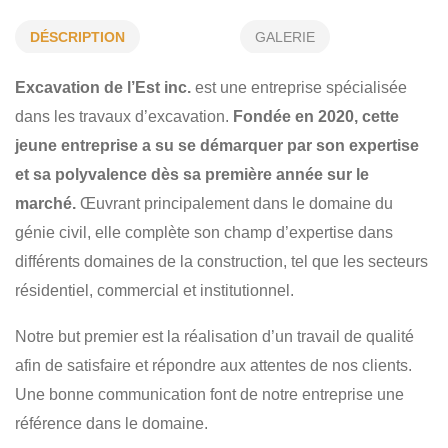
DÉCONTAMINATION DES SOLS
INSTALLATIONS SPORTIVES
DÉSCRIPTION
GALERIE
TRAVAUX DE DÉMOLITION
DRAIN DE FONDATION
Excavation de l’Est inc.
est une entreprise spécialisée
POSE DE PONCEAU
TERRASSEMENT
GÉNIE CIVIL
dans les travaux d’excavation.
Fondée en 2020, cette
jeune entreprise a su se démarquer par son expertise
RÉSIDENTIEL
COMMERCIAL
INSTITUTIONNEL
et sa polyvalence dès sa première année sur le
marché.
Œuvrant principalement dans le domaine du
génie civil, elle complète son champ d’expertise dans
différents domaines de la construction, tel que les secteurs
résidentiel, commercial et institutionnel.
Notre but premier est la réalisation d’un travail de qualité
afin de satisfaire et répondre aux attentes de nos clients.
Une bonne communication font de notre entreprise une
référence dans le domaine.