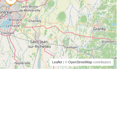
Leaflet
| ©
OpenStreetMap
contributors