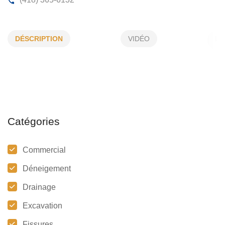
EXCAVATION GAÉTAN DAVIDSON
DÉSCRIPTION
VIDÉO
351, St-Pierre, St-Tite, (QC)
G0X 3H0
(418) 365-6132
Catégories
Commercial
Déneigement
Drainage
Excavation
Fissures