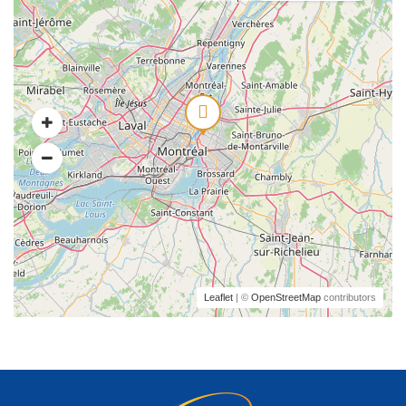
Leaflet
| ©
OpenStreetMap
contributors