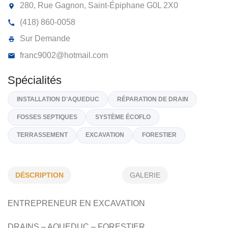
EXCAVATIONS F LADRIE 9077-6592
QUÉBEC INC
280, Rue Gagnon, Saint-Épiphane
G0L 2X0
(418) 860-0058
Sur Demande
franc9002@hotmail.com
Spécialités
DÉSCRIPTION
GALERIE
INSTALLATION D'AQUEDUC
RÉPARATION DE DRAIN
ENTREPRENEUR EN EXCAVATION
FOSSES SEPTIQUES
SYSTÈME ÉCOFLO
DRAINS – AQUEDUC – FORESTIER
TERRASSEMENT
EXCAVATION
FORESTIER