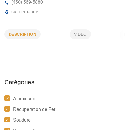
F GOMBAS INC
DÉSCRIPTION
VIDÉO
26, Benny, Mille-Isles, (QC) J0R 1A0
(450) 569-5880
sur demande
Catégories
Aluminuim
Récupération de Fer
Soudure