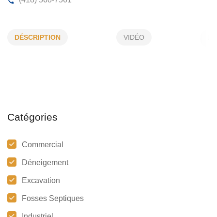
FORTIN CAMILLE
DÉSCRIPTION
VIDÉO
101, Mgr Labrie, Godbout, (Qc)
G0H 1G0
(418) 568-7561
Catégories
Commercial
Déneigement
Excavation
Fosses Septiques
Industriel