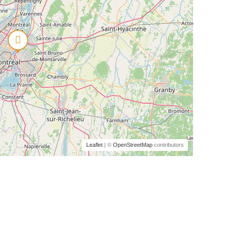
Leaflet
| ©
OpenStreetMap
contributors