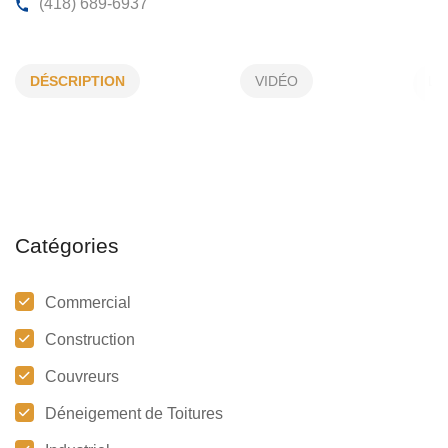
GÉRARD BUJOLD COUVREURS INC
DÉSCRIPTION
VIDÉO
625, St-Pierre, Grande-Rivière, (Qc)
G0C 1W0
(418) 689-6937
Catégories
Commercial
Construction
Couvreurs
Déneigement de Toitures