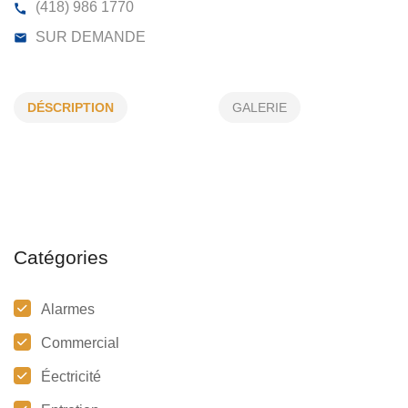
GESTION ÉLECTRIQUE DES ÎLES INC
DÉSCRIPTION
GALERIE
1-663, CH DES CAPS, FATIMA, (QC)
G4T 2W1
(418) 986 1770
SUR DEMANDE
Catégories
Alarmes
Commercial
Éectricité