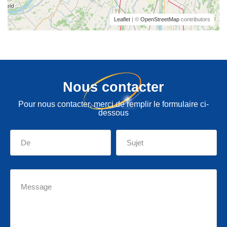
Leaflet
| ©
OpenStreetMap
contributors
Nous contacter
Pour nous contacter, merci de remplir le formulaire ci-
dessous