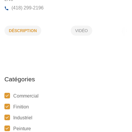
GMV PLÂTRE ET PEINTURE 2012 INC
DÉSCRIPTION
VIDÉO
105, du Collège, Saint-François-d'Assise, (Qc)
G0J
2N0
(418) 299-2196
Catégories
Commercial
Finition
Industriel
Peinture