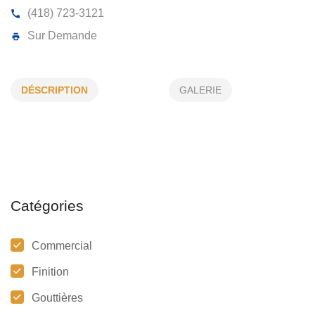
GOUTTIÈRES ANACLET INC
DÉSCRIPTION
GALERIE
10, Rte Neigette, St-Anaclet-de-Lessard, (Qc)
G0K 1
(418) 723-3121
Sur Demande
Catégories
Commercial
Finition
Gouttières