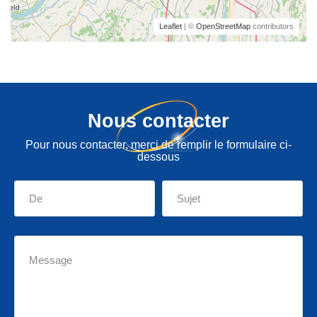
Leaflet
| ©
OpenStreetMap
contributors
Nous contacter
Pour nous contacter, merci de remplir le formulaire ci-
dessous