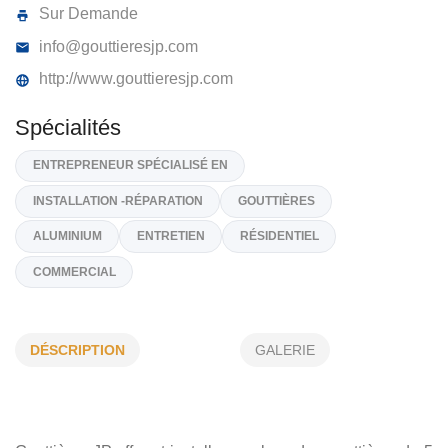
GOUTTIÈRES JP INC
235, Ch Wexford , Shannon,
G0A 1N0
(418) 806 9718
Sur Demande
info@gouttieresjp.com
http://www.gouttieresjp.com
Spécialités
ENTREPRENEUR SPÉCIALISÉ EN
DÉSCRIPTION
GALERIE
INSTALLATION -RÉPARATION
GOUTTIÈRES
ALUMINIUM
ENTRETIEN
RÉSIDENTIEL