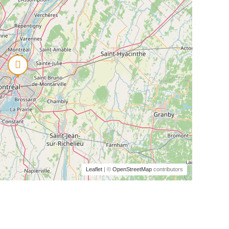
Leaflet
| ©
OpenStreetMap
contributors