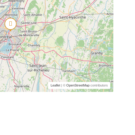
Leaflet
| ©
OpenStreetMap
contributors