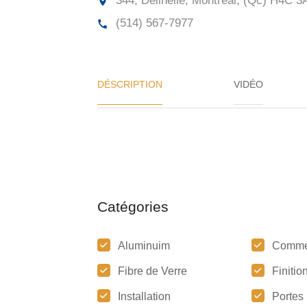
344, Delinelle, Montréal, (Qc)
H4C 3
(514) 567-7977
DÉSCRIPTION
VIDÉO
Catégories
Aluminuim
Comme
Fibre de Verre
Finitio
Installation
Portes