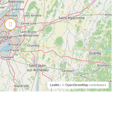
Leaflet
| ©
OpenStreetMap
contributors