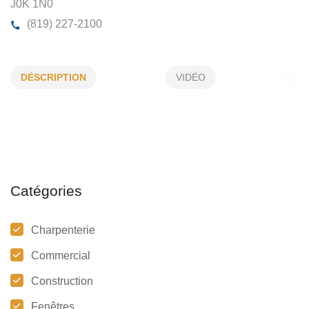
LEMYRE MARCEL ENR
DÉSCRIPTION
VIDÉO
332 A, Rang de Rivière Sud Ouest, Maskinongé, (Qc
J0K 1N0
(819) 227-2100
Catégories
Charpenterie
Commercial
Construction
Fenêtres