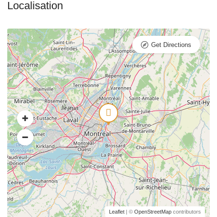
Get Directions
Leaflet
| ©
OpenStreetMap
contributors