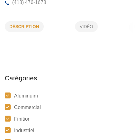
LEPAGE SIGNATURE INC
DÉSCRIPTION
VIDÉO
64, Crémazie E, Québec, (Qc)
G1R 1Y2
(418) 476-1678
Catégories
Aluminuim
Commercial
Finition
Industriel