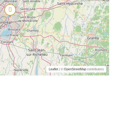
Leaflet
| ©
OpenStreetMap
contributors