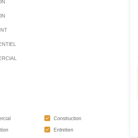
ON
ON
ENT
ENTIEL
RCIAL
rcial
Construction
tion
Entretien