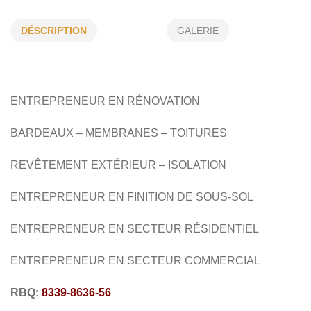
INSTALLATION DE PUITS DE LUMIÈRE
RÉNOVATION D'ESCALIERS INTÉRIEUR
DÉSCRIPTION
GALERIE
RÉNOVATION D'ESCALIERS EXTÉRIEUR
VENTILATION DE TOITURE
PORTES ET FENÊTRES
ENTREPRENEUR EN RÉNOVATION
DÉNEIGEMENT
BARDEAUX – MEMBRANES – TOITURES
REVÊTEMENT EXTÉRIEUR – ISOLATION
ENTREPRENEUR EN FINITION DE SOUS-SOL
ENTREPRENEUR EN SECTEUR RÉSIDENTIEL
ENTREPRENEUR EN SECTEUR COMMERCIAL
RBQ:
8339-8636-56