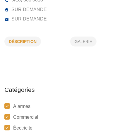
LILIBERTÉ STEEVES ELECTRIQUE I
286, BOUL DE DOUGLAS, GASPÉ, (QC)
G4X 2K8
DÉSCRIPTION
GALERIE
(418) 368 0018
SUR DEMANDE
SUR DEMANDE
Catégories
Alarmes
Commercial
Éectricité