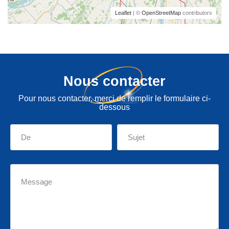
Leaflet
| ©
OpenStreetMap
contributors
Nous contacter
Pour nous contacter, merci de remplir le formulaire ci-
dessous