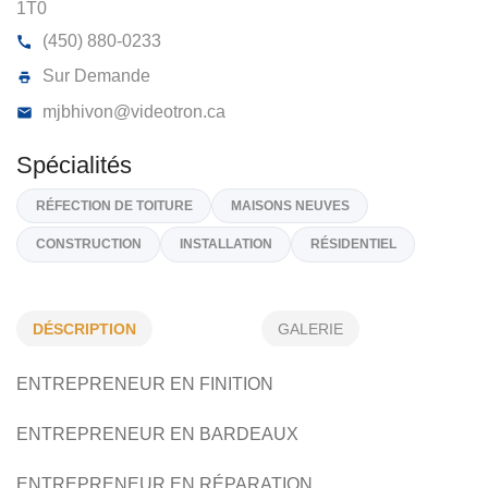
M.J.B. CONSTRUCTION ENR
1499, Chemin Des Patriotes, Ste-Victoire-De-Sorel
J
1T0
(450) 880-0233
Sur Demande
mjbhivon@videotron.ca
DÉSCRIPTION
GALERIE
Spécialités
ENTREPRENEUR EN FINITION
RÉFECTION DE TOITURE
MAISONS NEUVES
ENTREPRENEUR EN BARDEAUX
CONSTRUCTION
INSTALLATION
RÉSIDENTIEL
ENTREPRENEUR EN RÉPARATION