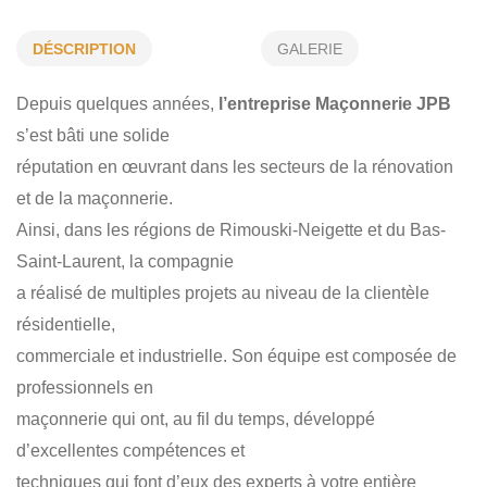
PRÉPARATION DU MUR À COUVRIR
INSTALLATION ET BRIQUETAGE
DÉSCRIPTION
GALERIE
MESURE ET ARCHITECTURE
MAÇONNERIE GÉNÉRALE
Depuis quelques années,
l’entreprise Maçonnerie JPB
RÉNOVATION
RÉSIDENTIEL
COMMERCIAL
s’est bâti une solide
réputation en œuvrant dans les secteurs de la rénovation
INDUSTRIEL
et de la maçonnerie.
Ainsi, dans les régions de Rimouski-Neigette et du Bas-
Saint-Laurent, la compagnie
a réalisé de multiples projets au niveau de la clientèle
résidentielle,
commerciale et industrielle. Son équipe est composée de
professionnels en
maçonnerie qui ont, au fil du temps, développé
d’excellentes compétences et
techniques qui font d’eux des experts à votre entière