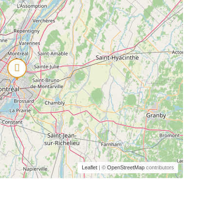
Leaflet
| ©
OpenStreetMap
contributors