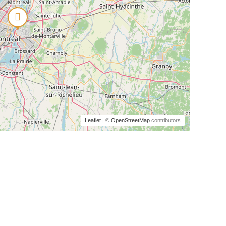
Leaflet
| ©
OpenStreetMap
contributors