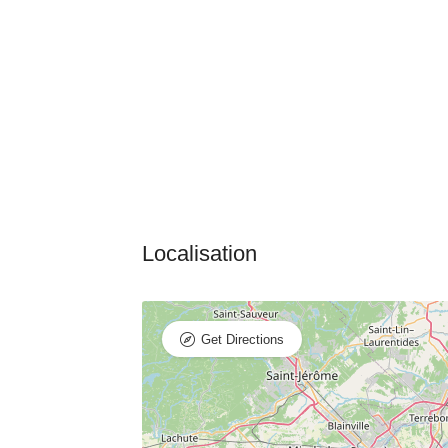
Get Directions