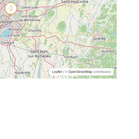
Leaflet
| ©
OpenStreetMap
contributors