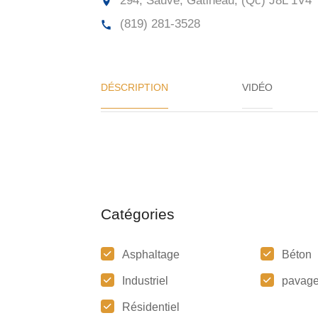
294, Sauvé, Gatineau, (Qc)
J8L 1V4
(819) 281-3528
DÉSCRIPTION
VIDÉO
Catégories
Asphaltage
Béton
Industriel
pavag
Résidentiel