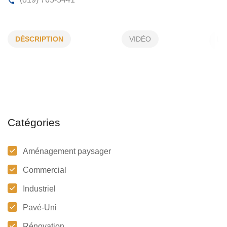
PAVÉ LAURENT ROY
DÉSCRIPTION
VIDÉO
11, Bergeron O, Laverlochère, (Qc)
J0Z 2P0
(819) 765-5441
Catégories
Aménagement paysager
Commercial
Industriel
Pavé-Uni
Rénovation