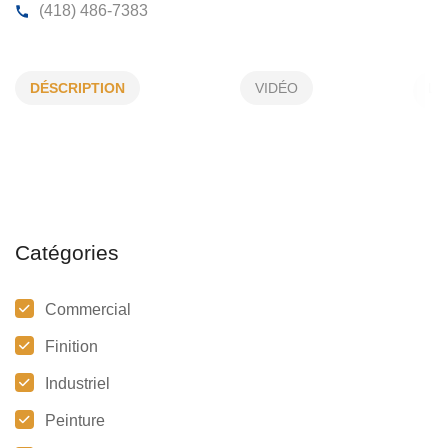
PEINTURES ALAIN BOLDUC ENR
DÉSCRIPTION
VIDÉO
252, Turcotte, Lambton, (QC)
G0M 1H0
(418) 486-7383
Catégories
Commercial
Finition
Industriel
Peinture