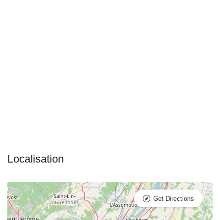
Get Directions