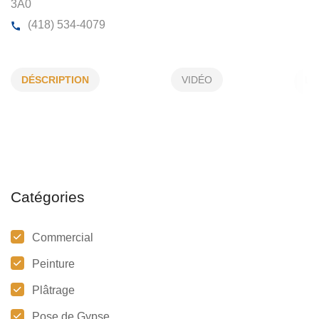
PEINTURES SERGE BUJOLD INC
DÉSCRIPTION
VIDÉO
163, Parc Bujold, 1e Avenue, St-Siméon, (QC)
G0C
3A0
(418) 534-4079
Catégories
Commercial
Peinture
Plâtrage
Pose de Gypse