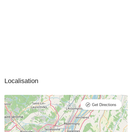
Get Directions