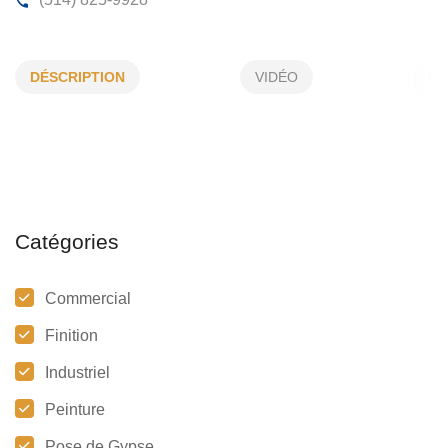
PEINTURES YDG INC
DÉSCRIPTION
VIDÉO
482, de Pontivy, Laval, (Qc) H7N 4A8
(514) 825-9928
Catégories
Commercial
Finition
Industriel
Peinture
Pose de Gypse