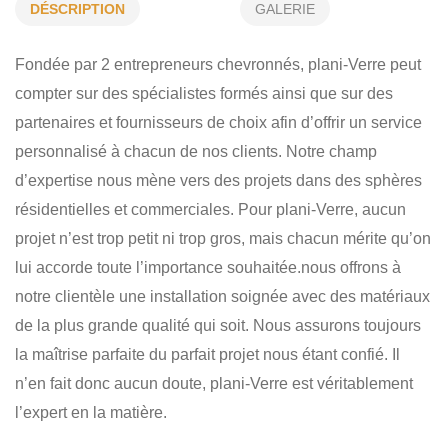
CLÔTURE DE PISCINE EN VERRE
DÉSCRIPTION
GALERIE
MIROIRS - CELLIER EN VERRE
INSTALLATION ET VENTE
Fondée par 2 entrepreneurs chevronnés, plani-Verre peut
VERRE SUR MESURE
DOUCHE DE VERRE
compter sur des spécialistes formés ainsi que sur des
SECTEUR RÉSIDENTIEL
partenaires et fournisseurs de choix afin d’offrir un service
personnalisé à chacun de nos clients. Notre champ
d’expertise nous mène vers des projets dans des sphères
résidentielles et commerciales. Pour plani-Verre, aucun
projet n’est trop petit ni trop gros, mais chacun mérite qu’on
lui accorde toute l’importance souhaitée.nous offrons à
notre clientèle une installation soignée avec des matériaux
de la plus grande qualité qui soit. Nous assurons toujours
la maîtrise parfaite du parfait projet nous étant confié. Il
n’en fait donc aucun doute, plani-Verre est véritablement
l’expert en la matière.