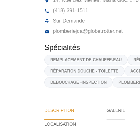
14, Rue Des Merles, Maria
G0C 1Y0
(418) 391-1511
Sur Demande
plomberiejca@globetrotter.net
Spécialités
REMPLACEMENT DE CHAUFFE-EAU
RÉ
RÉPARATION DOUCHE - TOILETTE
ACC
DÉBOUCHAGE -INSPECTION
PLOMBERI
DÉSCRIPTION
GALERIE