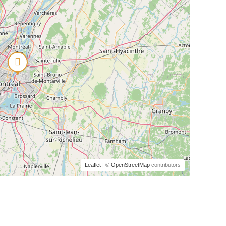
Leaflet
| ©
OpenStreetMap
contributors