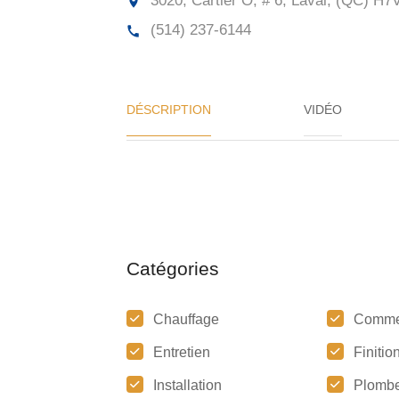
3020, Cartier O, # 6, Laval, (QC)
H7V
(514) 237-6144
DÉSCRIPTION
VIDÉO
Catégories
Chauffage
Comme
Entretien
Finitio
Installation
Plombe