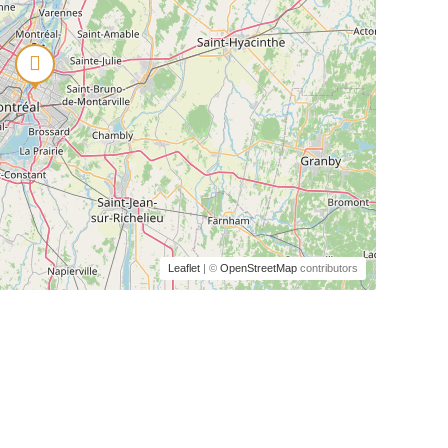
Leaflet
| ©
OpenStreetMap
contributors