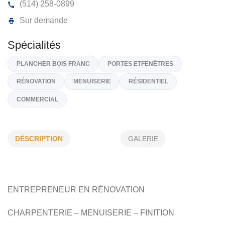
RÉNOVATION ROYALE INC
453, Ch Foisy, St-Sauveur,
J0R 1R1
(514) 258-0899
Sur demande
Spécialités
DÉSCRIPTION
GALERIE
PLANCHER BOIS FRANC
PORTES ETFENÊTRES
RÉNOVATION
MENUISERIE
RÉSIDENTIEL
COMMERCIAL
ENTREPRENEUR EN RÉNOVATION
CHARPENTERIE – MENUISERIE – FINITION