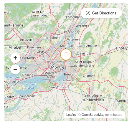
Get Directions
Leaflet
| ©
OpenStreetMap
contributors