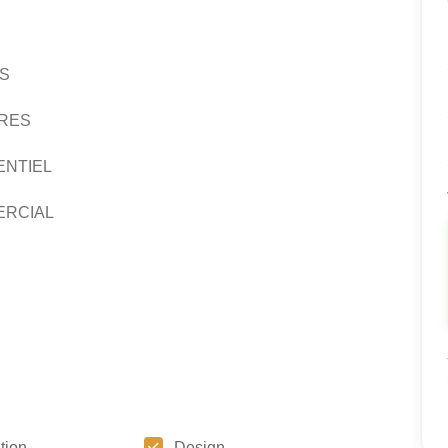
TS
IRES
ENTIEL
ERCIAL
tion
Design