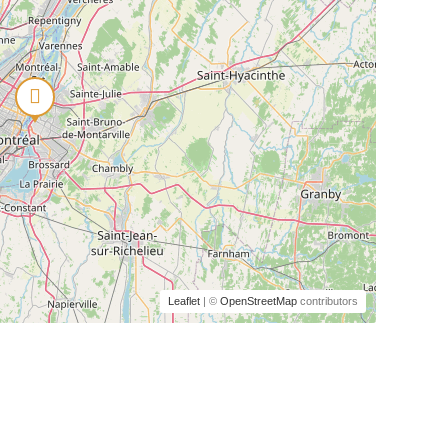
Leaflet
| ©
OpenStreetMap
contributors