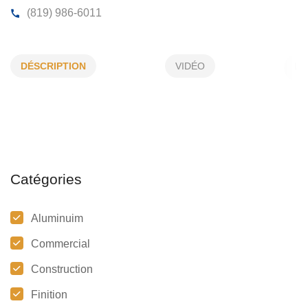
REVÊTEMENTS HARDY ENR
DÉSCRIPTION
VIDÉO
211, des Bernaches, Gatineau, (Qc)
J8M 1K8
(819) 986-6011
Catégories
Aluminuim
Commercial
Construction
Finition