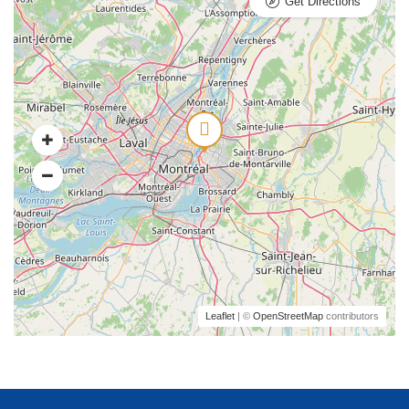
Get Directions
Leaflet
| ©
OpenStreetMap
contributors