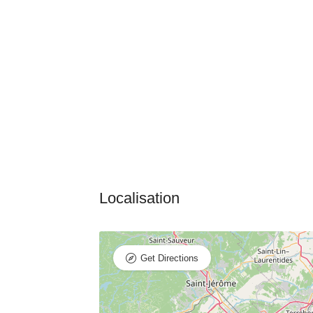
Get Directions