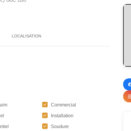
Qc) G0C 2B0
uim
Commercial
iel
Installation
ntiel
Soudure