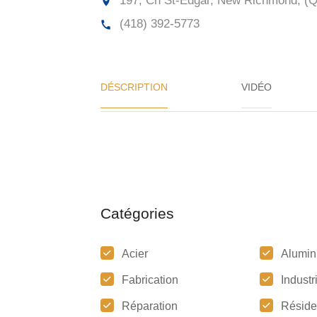
197, Ch St-Edgar, New Richmond, (
(418) 392-5773
DÉSCRIPTION
VIDÉO
Catégories
Acier
Alumin
Fabrication
Industr
Réparation
Réside