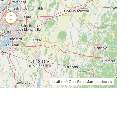
Leaflet
| ©
OpenStreetMap
contributors