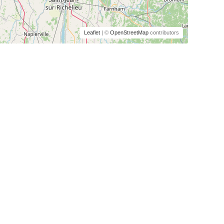
Leaflet
| ©
OpenStreetMap
contributors