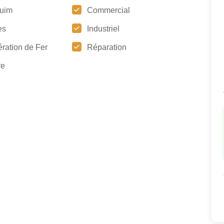
uim
Commercial
es
Industriel
ration de Fer
Réparation
re