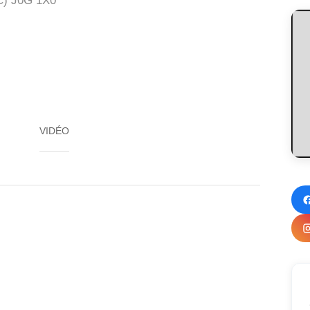
) J0G 1X0
VIDÉO