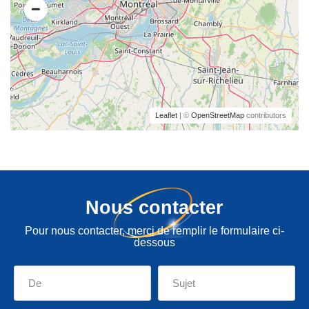
Leaflet
| ©
OpenStreetMap
contributors
Nous contacter
Pour nous contacter, merci de remplir le formulaire ci-
dessous