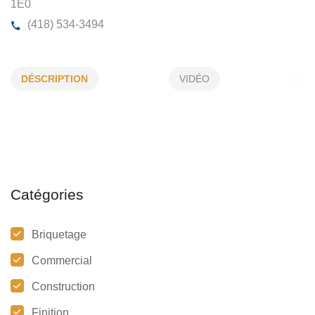
TANGUAY YVES
DÉSCRIPTION
VIDÉO
179, Ave Port-Royal, CP 166, Bonaventure, (QC)
G0
1E0
(418) 534-3494
Catégories
Briquetage
Commercial
Construction
Finition