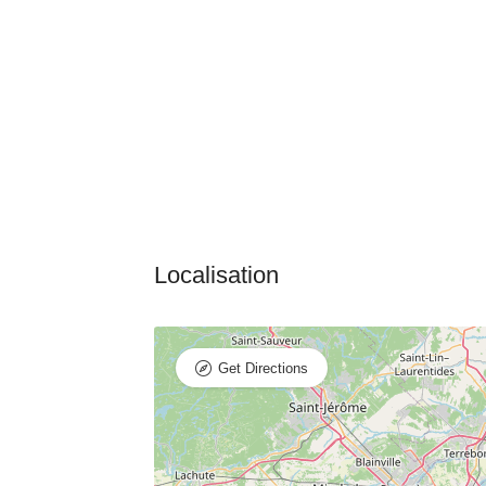
Get Directions