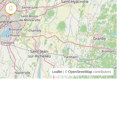
Leaflet
| ©
OpenStreetMap
contributors