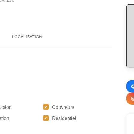
X 1J0
uction
Couvreurs
tion
Résidentiel