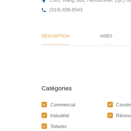
1501, Rang Sud, Hérouxville, (Qc)
G0
(514) 838-6543
DÉSCRIPTION
VIDÉO
Catégories
Commercial
Constr
Industriel
Rénova
Toitures