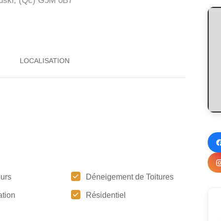
ski, (Qc)
G5M 0B7
urs
Déneigement de Toitures
tion
Résidentiel