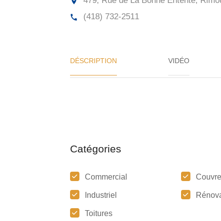
479, Rue de La Bonne Entente, Rimou
(418) 732-2511
DÉSCRIPTION
VIDÉO
Catégories
Commercial
Couvre
Industriel
Rénova
Toitures