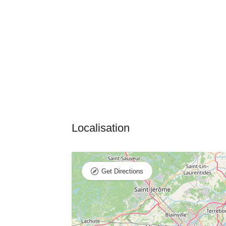
Get Directions