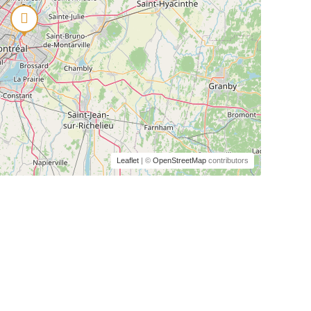
Leaflet
| ©
OpenStreetMap
contributors