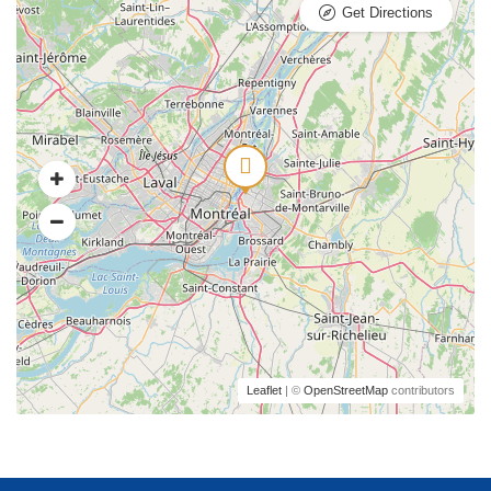
Get Directions
Leaflet
| ©
OpenStreetMap
contributors