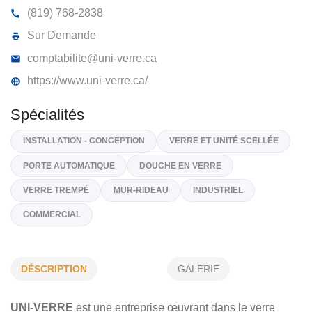
UNI-VERRE ROUYN-NORANDA INC
160, Rue D'evain, Rouyn-Noranda
J0Z 1Y0
(819) 768-2838
Sur Demande
comptabilite@uni-verre.ca
https://www.uni-verre.ca/
Spécialités
INSTALLATION - CONCEPTION
VERRE ET UNITÉ SCELLÉE
DÉSCRIPTION
GALERIE
PORTE AUTOMATIQUE
DOUCHE EN VERRE
UNI-VERRE
est une entreprise œuvrant dans le verre