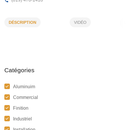
VITRERIE BARIL 2001 INC
DÉSCRIPTION
VIDÉO
2265, Boul Lemire, Drummondville, (Qc)
J2B 6X7
(819) 478-1418
Catégories
Aluminuim
Commercial
Finition
Industriel
Installation